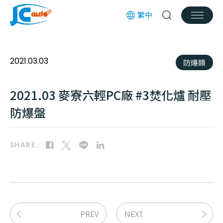
繁中
經銷產品
服務項目
2021.03.03
防爆類
產業新訊
2021.03 麥寮六輕PC廠 #3焚化爐 耐壓
實績分享
防爆盤
檔案下載
SHARE：
招募訊息
聯絡我們
客服信箱
jcauto@jcauto.com.tw
PREV
NEXT