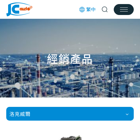
繁中
經銷產品
服務項目
產業新訊
經銷產品
實績分享
檔案下載
招募訊息
洛克威爾
聯絡我們
客服信箱
jcauto@jcauto.com.tw