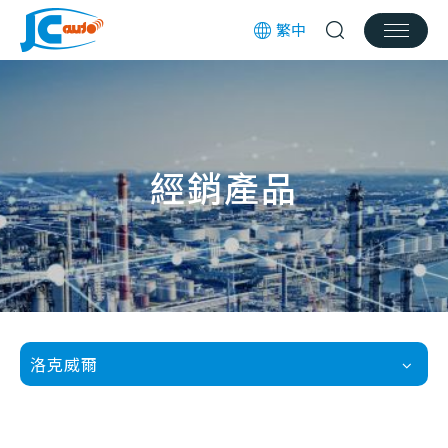
繁中
經銷產品
服務項目
產業新訊
經銷產品
實績分享
檔案下載
招募訊息
洛克威爾
聯絡我們
客服信箱
jcauto@jcauto.com.tw